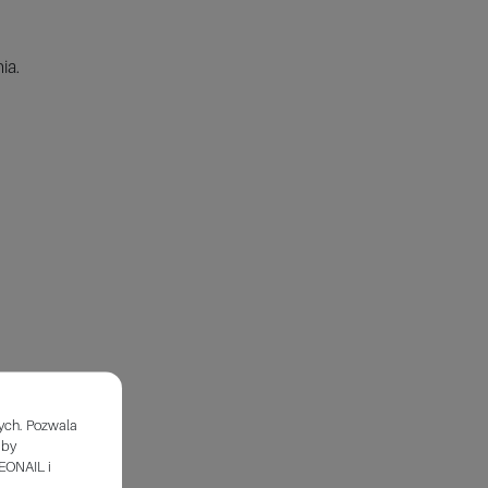
ia.
wych. Pozwala
aby
EONAIL i