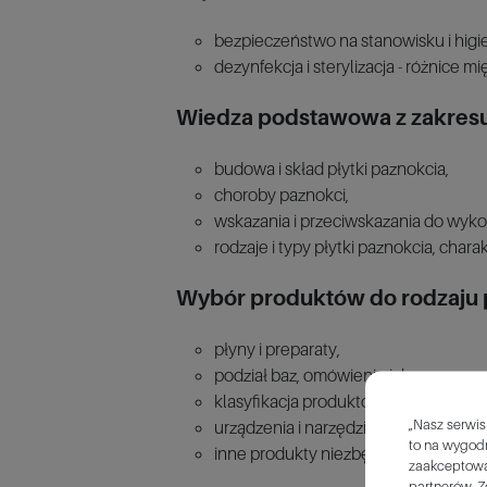
bezpieczeństwo na stanowisku i higi
dezynfekcja i sterylizacja - różnice 
Wiedza podstawowa z zakresu an
budowa i skład płytki paznokcia,
choroby paznokci,
wskazania i przeciwskazania do wyko
rodzaje i typy płytki paznokcia, chara
Wybór produktów do rodzaju p
płyny i preparaty,
podział baz, omówienie ich znaczącyc
klasyfikacja produktów, podział i rodz
„Nasz serwis
urządzenia i narzędzia,
to na wygodn
inne produkty niezbędne do wykonania
zaakceptowa
partnerów. Z