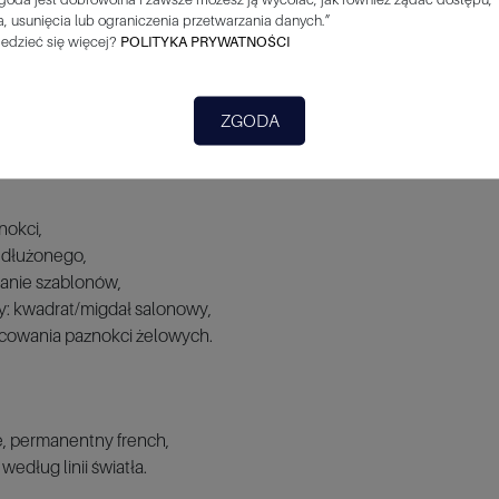
entem:
, usunięcia lub ograniczenia przetwarzania danych.”
edzieć się więcej?
POLITYKA PRYWATNOŚCI
oni klientki,
ZGODA
 frezu, przygotowanie płytki do wykonania stylizacji żelowej.
nokci,
edłużonego,
anie szablonów,
ty: kwadrat/migdał salonowy,
acowania paznokci żelowych.
e, permanentny french,
według linii światła.