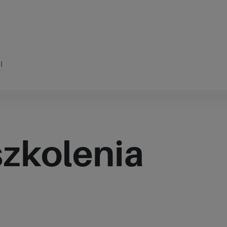
I
zkolenia