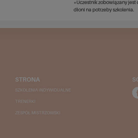
*Uczestnik zobowiązany jest 
dłoni na potrzeby szkolenia.
STRONA
S
SZKOLENIA INDYWIDUALNE
TRENERKI
ZESPÓŁ MISTRZOWSKI