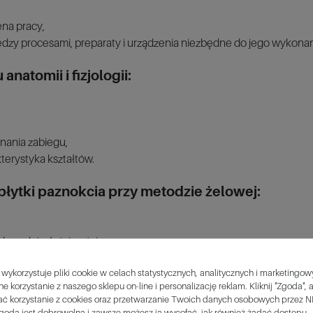
ena pracy,
między procesami, preparaty i urządzenia niezbędne do jego wykonan
atomii i fizjologii:
nania zabiegu,
kterystyka kształtów.
łytki paznokcia przy metodzie żelowej:
h cech i właściwości,
aje żeli, chemia produktów a fizyka światła,
 wykorzystuje pliki cookie w celach statystycznych, analitycznych i marketingo
e korzystanie z naszego sklepu on-line i personalizację reklam. Kliknij "Zgoda", 
 stylizacji.
ć korzystanie z cookies oraz przetwarzanie Twoich danych osobowych przez N
goda jest dobrowolna i zawsze możesz ją wycofać, jak również żądać dostępu,