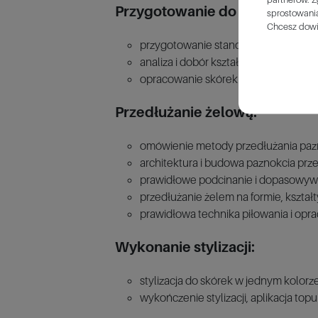
Przygotowanie do pracy z kli
sprostowania
Chcesz dowi
przygotowanie stanowiska pracy,
analiza i dobór kształtu paznokci do dł
opracowanie skórek za pomocą cążek i
Przedłużanie żelową:
omówienie metody przedłużania paz
architektura i budowa paznokcia prz
prawidłowe podcinanie i dopasowyw
przedłużanie żelem na formie, kształ
prawidłowa technika piłowania i opr
Wykonanie stylizacji:
stylizacja do skórek w jednym kolorz
wykończenie stylizacji, aplikacja topu 