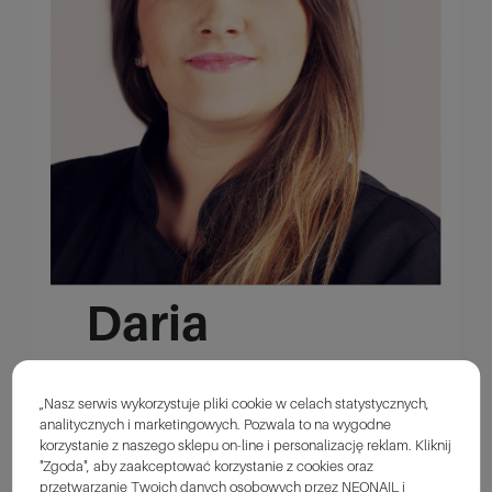
Daria
Kaleta-Kudrycka
„Nasz serwis wykorzystuje pliki cookie w celach statystycznych,
analitycznych i marketingowych. Pozwala to na wygodne
korzystanie z naszego sklepu on-line i personalizację reklam. Kliknij
Jestem dyplomowaną kosmetyczką z długoletnim
"Zgoda", aby zaakceptować korzystanie z cookies oraz
stażem, specjalizującą się w stylizacji paznokci. Od
przetwarzanie Twoich danych osobowych przez NEONAIL i