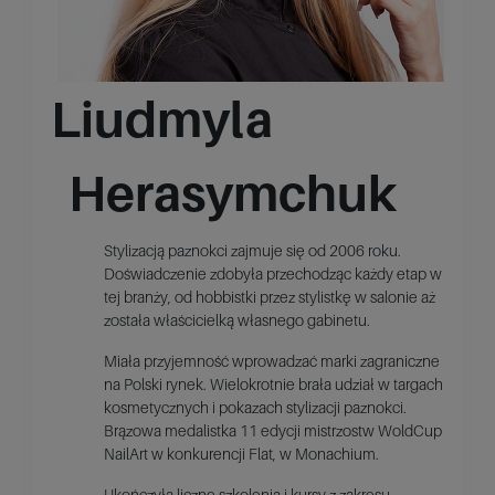
Liudmyla
Herasymchuk
Stylizacją paznokci zajmuje się od 2006 roku.
Doświadczenie zdobyła przechodząc każdy etap w
tej branży, od hobbistki przez stylistkę w salonie aż
została właścicielką własnego gabinetu.
Miała przyjemność wprowadzać marki zagraniczne
na Polski rynek. Wielokrotnie brała udział w targach
kosmetycznych i pokazach stylizacji paznokci.
Brązowa medalistka 11 edycji mistrzostw WoldCup
NailArt w konkurencji Flat, w Monachium.
Ukończyła liczne szkolenia i kursy z zakresu