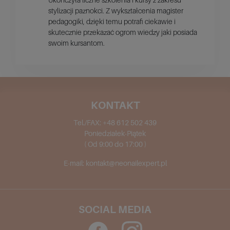
stylizacji paznokci. Z wykształcenia magister
pedagogiki, dzięki temu potrafi ciekawie i
skutecznie przekazać ogrom wiedzy jaki posiada
swoim kursantom.
KONTAKT
Tel./FAX:
+48 612 502 439
Poniedziałek-Piątek
( Od 9:00 do 17:00 )
E-mail:
kontakt@neonailexpert.pl
SOCIAL MEDIA